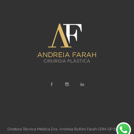
Diretora Técnica Médica Dra. Andreia Bufoni Farah CRM-SP 89706,