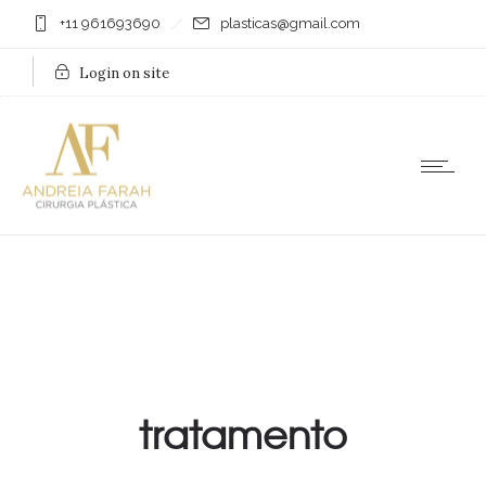
+11 961693690
plasticas@gmail.com
Login on site
tratamento