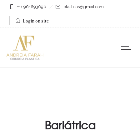
+11 961693690
plasticas@gmail.com
Login on site
Bariátrica