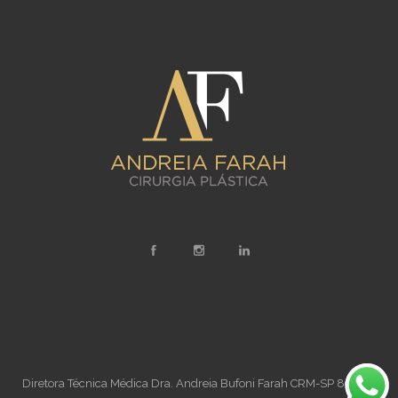
Diretora Técnica Médica Dra. Andreia Bufoni Farah CRM-SP 89706,