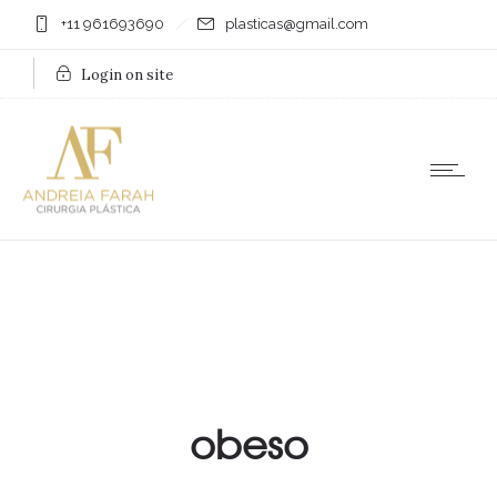
+11 961693690
plasticas@gmail.com
Login on site
obeso