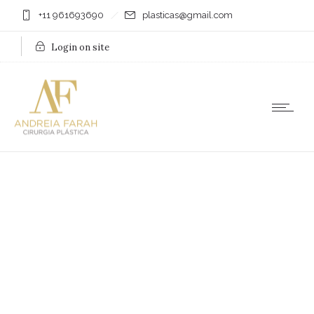
+11 961693690
plasticas@gmail.com
Login on site