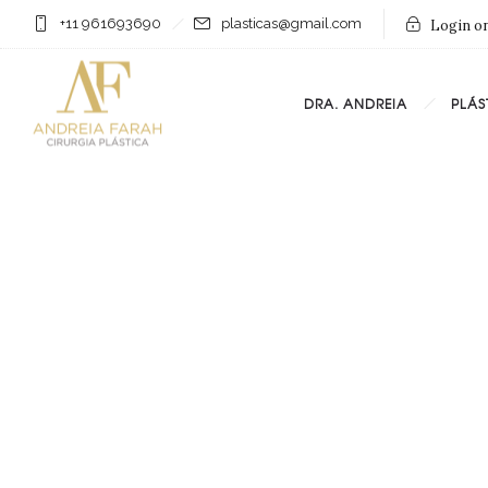
+11 961693690
plasticas@gmail.com
Login on
DRA. ANDREIA
PLÁS