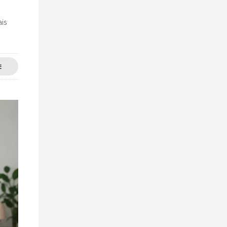
ais
E