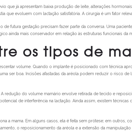
 que já apresentam baixa produção de leite, alterações hormonais,
 que evoluem com lactação satisfatória. A cirurgia é um fator relev
sejo de futura gestação precisam fazer parte da conversa. Uma pacien
gico ainda mais conservador em relação às estruturas funcionais da
tre os tipos de m
rescentar volume. Quando o implante é posicionado com técnica apro
ma ser boa. Incisões afastadas da aréola podem reduzir o risco de 
a. A redução do volume mamário envolve retirada de tecido e reposi
otencial de interferência na lactação. Ainda assim, existem técnica
iciona a mama. Em alguns casos, ela é feita sem prótese; em outros, 
ento, o reposicionamento da aréola e a extensão da manipulação gla