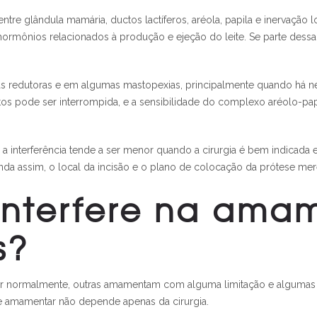
e glândula mamária, ductos lactíferos, aréola, papila e inervação l
mônios relacionados à produção e ejeção do leite. Se parte dessa e
ias redutoras e em algumas mastopexias, principalmente quando há
ctos pode ser interrompida, e a sensibilidade do complexo aréolo-pa
, a interferência tende a ser menor quando a cirurgia é bem indicad
inda assim, o local da incisão e o plano de colocação da prótese m
interfere na am
s?
 normalmente, outras amamentam com alguma limitação e algumas p
de amamentar não depende apenas da cirurgia.