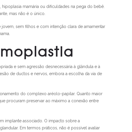
 hipoplasia mamária ou dificuldades na pega do bebê.
ante, mas não é o único.
te jovem, sem filhos e com intenção clara de amamentar
 mama.
amoplastia
priada e sem agressão desnecessária à glândula e à
lesão de ductos e nervos, embora a escolha da via de
cionamento do complexo aréolo-papilar. Quanto maior
s que procuram preservar ao máximo a conexão entre
com implante associado. O impacto sobre a
ndular. Em termos práticos, não é possível avaliar