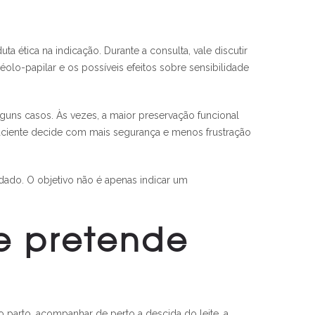
ta ética na indicação. Durante a consulta, vale discutir
éolo-papilar e os possíveis efeitos sobre sensibilidade
uns casos. Às vezes, a maior preservação funcional
paciente decide com mais segurança e menos frustração
idado. O objetivo não é apenas indicar um
 e pretende
do parto, acompanhar de perto a descida do leite, a