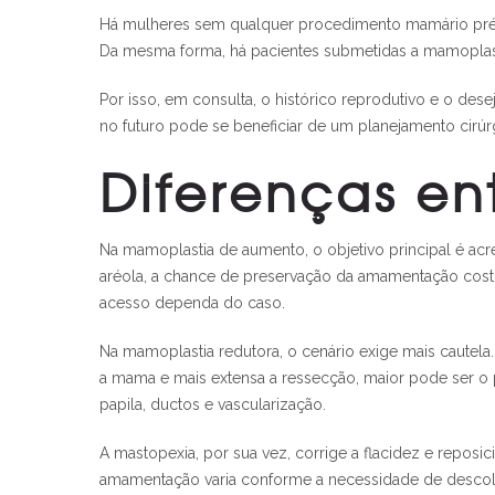
Há mulheres sem qualquer procedimento mamário prévio
Da mesma forma, há pacientes submetidas a mamoplastia
Por isso, em consulta, o histórico reprodutivo e o de
no futuro pode se beneficiar de um planejamento cirúr
Diferenças en
Na mamoplastia de aumento, o objetivo principal é ac
aréola, a chance de preservação da amamentação costu
acesso dependa do caso.
Na mamoplastia redutora, o cenário exige mais cautel
a mama e mais extensa a ressecção, maior pode ser o p
papila, ductos e vascularização.
A mastopexia, por sua vez, corrige a flacidez e repos
amamentação varia conforme a necessidade de descolam