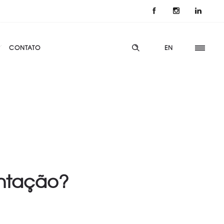
CONTATO
EN
entação?