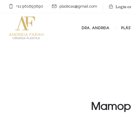
+11 961693690
plasticas@gmail.com
Login on
DRA. ANDREIA
PLÁS
Mamopla