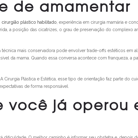
ade de amamentar
m
cirurgião plástico habilitado
, experiência em cirurgia mamária e condu
rida, a posição das cicatrizes, o grau de preservação do complexo ar
cnica mais conservadora pode envolver trade-offs estéticos em alg
l possível da mama. Quando essa conversa acontece com franqueza, a 
rurgia Plástica e Estética, esse tipo de orientação faz parte do cu
expectativas de forma responsável.
e você já operou
averá dificuldade. O melhor caminho é informar seu obstetra e, depois 