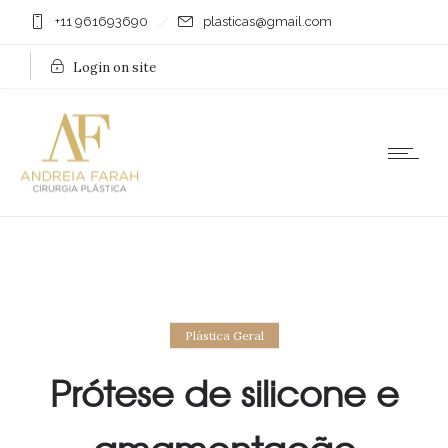
+11 961693690
plasticas@gmail.com
Login on site
Plástica Geral
Prótese de silicone e
amamentação