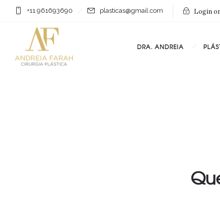
+11 961693690
plasticas@gmail.com
Login on
DRA. ANDREIA
PLÁS
Que