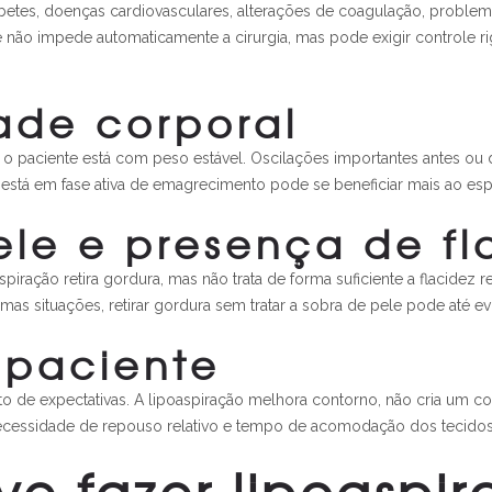
 diabetes, doenças cardiovasculares, alterações de coagulação, probl
não impede automaticamente a cirurgia, mas pode exigir controle r
dade corporal
o o paciente está com peso estável. Oscilações importantes antes 
 está em fase ativa de emagrecimento pode se beneficiar mais ao esp
le e presença de fl
ração retira gordura, mas não trata de forma suficiente a flacidez r
umas situações, retirar gordura sem tratar a sobra de pele pode até evi
 paciente
 expectativas. A lipoaspiração melhora contorno, não cria um corpo
necessidade de repouso relativo e tempo de acomodação dos tecidos
e fazer lipoaspi