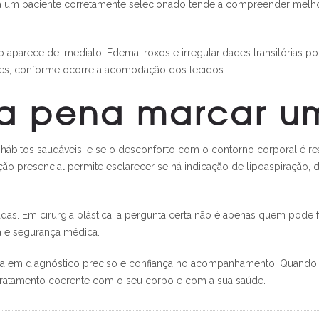
. Já um paciente corretamente selecionado tende a compreender melh
 aparece de imediato. Edema, roxos e irregularidades transitórias po
ses, conforme ocorre a acomodação dos tecidos.
a pena marcar u
ábitos saudáveis, e se o desconforto com o contorno corporal é real
ção presencial permite esclarecer se há indicação de lipoaspiração,
das. Em cirurgia plástica, a pergunta certa não é apenas quem pode
a e segurança médica.
 em diagnóstico preciso e confiança no acompanhamento. Quando a i
 tratamento coerente com o seu corpo e com a sua saúde.