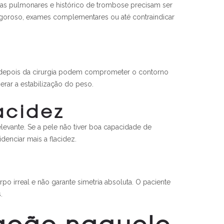
emas pulmonares e histórico de trombose precisam ser
igoroso, exames complementares ou até contraindicar
ou depois da cirurgia podem comprometer o contorno
erar a estabilização do peso.
acidez
elevante. Se a pele não tiver boa capacidade de
denciar mais a flacidez.
 irreal e não garante simetria absoluta. O paciente
.
ração naquele