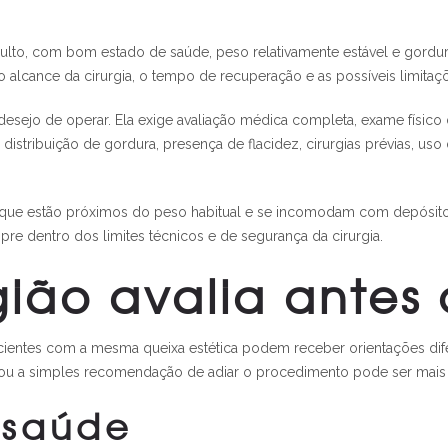
lto, com bom estado de saúde, peso relativamente estável e gordura lo
alcance da cirurgia, o tempo de recuperação e as possíveis limitaç
esejo de operar. Ela exige avaliação médica completa, exame físico 
e, distribuição de gordura, presença de flacidez, cirurgias prévias, 
tes que estão próximos do peso habitual e se incomodam com depósi
re dentro dos limites técnicos e de segurança da cirurgia.
gião avalia antes 
pacientes com a mesma queixa estética podem receber orientações dife
ou a simples recomendação de adiar o procedimento pode ser mais
 saúde