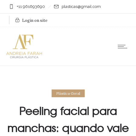
+11 961693690
plasticas@gmail.com
Login on site
Plástica Geral
Peeling facial para
manchas: quando vale