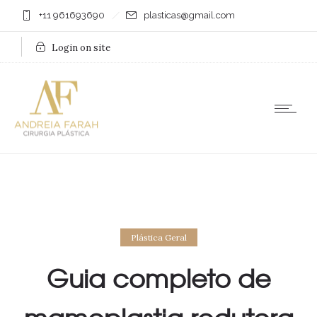
+11 961693690
plasticas@gmail.com
Login on site
Plástica Geral
Guia completo de
mamoplastia redutora