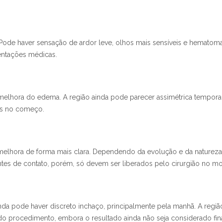
 Pode haver sensação de ardor leve, olhos mais sensíveis e hematom
ientações médicas.
 melhora do edema. A região ainda pode parecer assimétrica tempor
ns no começo.
elhora de forma mais clara. Dependendo da evolução e da natureza d
entes de contato, porém, só devem ser liberados pelo cirurgião no 
nda pode haver discreto inchaço, principalmente pela manhã. A região
o procedimento, embora o resultado ainda não seja considerado fina