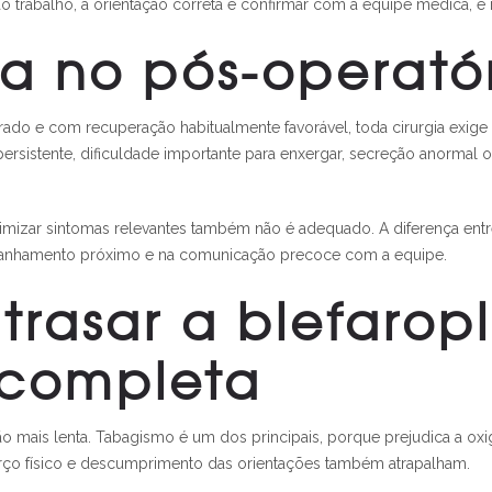
r ao trabalho, a orientação correta é confirmar com a equipe médica,
ta no pós-operató
do e com recuperação habitualmente favorável, toda cirurgia exige vi
ersistente, dificuldade importante para enxergar, secreção anorma
mizar sintomas relevantes também não é adequado. A diferença entre
mpanhamento próximo e na comunicação precoce com a equipe.
rasar a blefaropl
 completa
mais lenta. Tabagismo é um dos principais, porque prejudica a oxig
orço físico e descumprimento das orientações também atrapalham.