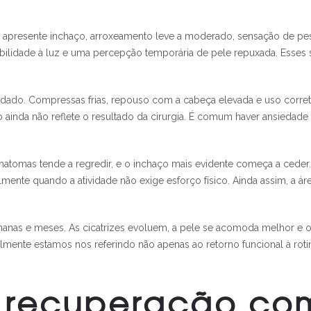
s apresente inchaço, arroxeamento leve a moderado, sensação de pes
ibilidade à luz e uma percepção temporária de pele repuxada. Ess
uidado. Compressas frias, repouso com a cabeça elevada e uso corre
 ainda não reflete o resultado da cirurgia. É comum haver ansiedade
matomas tende a regredir, e o inchaço mais evidente começa a ceder. 
lmente quando a atividade não exige esforço físico. Ainda assim, a 
as e meses. As cicatrizes evoluem, a pele se acomoda melhor e o co
almente estamos nos referindo não apenas ao retorno funcional à rot
a recuperação co