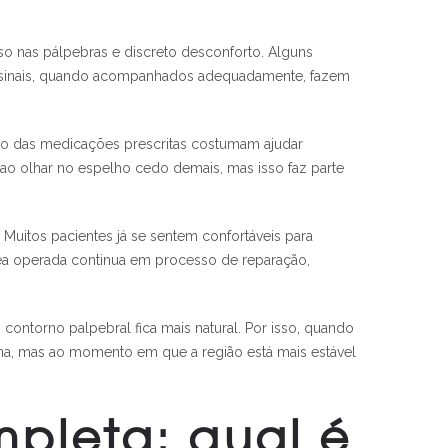
o nas pálpebras e discreto desconforto. Alguns
es sinais, quando acompanhados adequadamente, fazem
to das medicações prescritas costumam ajudar
 ao olhar no espelho cedo demais, mas isso faz parte
Muitos pacientes já se sentem confortáveis para
área operada continua em processo de reparação,
ntorno palpebral fica mais natural. Por isso, quando
ina, mas ao momento em que a região está mais estável
mpleta: qual é