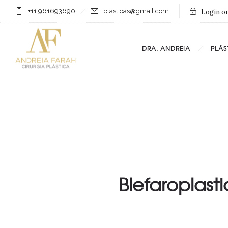
+11 961693690
plasticas@gmail.com
Login on
DRA. ANDREIA
PLÁS
Blefaroplas